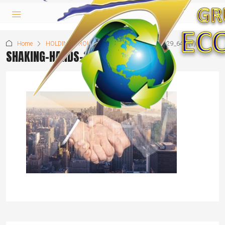
Home
HOLDING GROUP
shaking-hands-3096229_640 (1)
SHAKING-HANDS-3096229_640 (1)