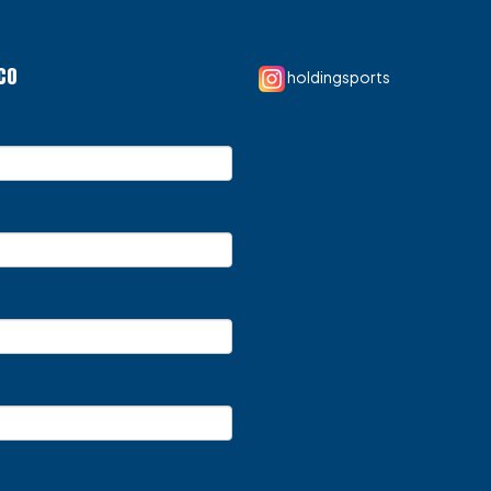
CO
holdingsports