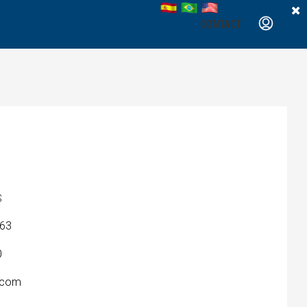
CONTACT
S
663
0
.com