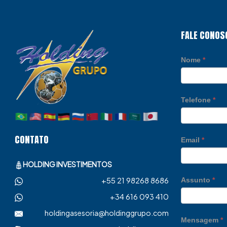
FALE CONOS
Nome
*
Telefone
*
CONTATO
Email
*
HOLDING INVESTIMENTOS
+55 21 98268 8686
Assunto
*
+34 616 093 410
holdingasesoria@holdinggrupo.com
Mensagem
*