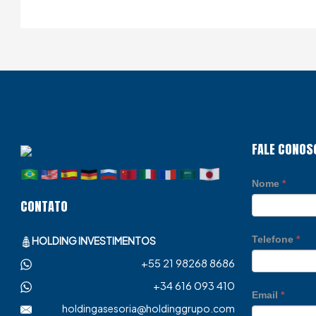
FALE CONOS
Nome
*
CONTATO
Telefone
*
HOLDING INVESTIMENTOS
+55 21 98268 8686
+34 616 093 410
Email
*
holdingasesoria@holdinggrupo.com