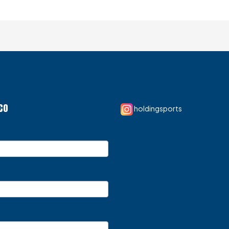
CO
holdingsports