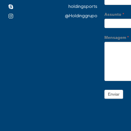
holdingsports
Assunto
*
@Holdinggrupo
Mensagem
*
Enviar