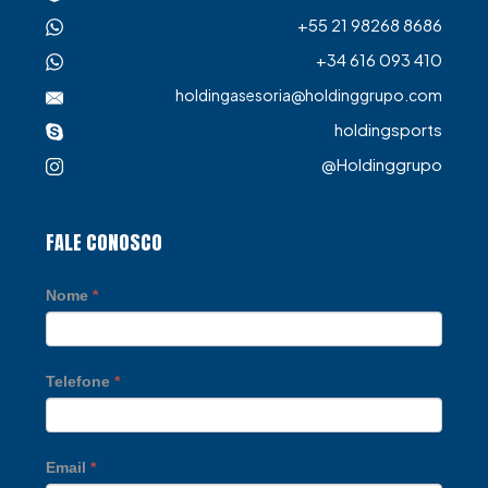
+55 21 98268 8686
+34 616 093 410
holdingasesoria@holdinggrupo.com
holdingsports
@Holdinggrupo
FALE CONOSCO
Nome
*
Telefone
*
Email
*