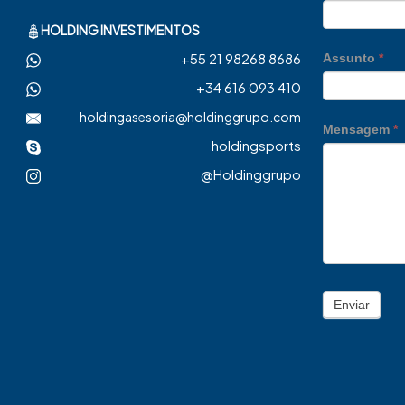
HOLDING INVESTIMENTOS
+55 21 98268 8686
Assunto
*
+34 616 093 410
holdingasesoria@holdinggrupo.com
Mensagem
*
holdingsports
@Holdinggrupo
Enviar